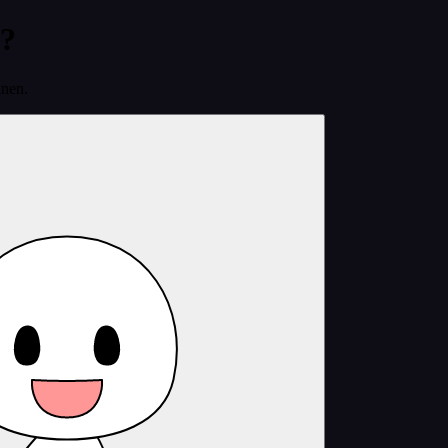
n?
nnen.